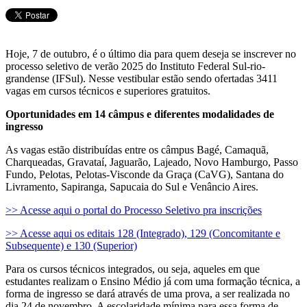
Hoje, 7 de outubro, é o último dia para quem deseja se inscrever no
processo seletivo de verão 2025 do Instituto Federal Sul-rio-
grandense (IFSul). Nesse vestibular estão sendo ofertadas 3411
vagas em cursos técnicos e superiores gratuitos.
Oportunidades em 14 câmpus e diferentes modalidades de
ingresso
As vagas estão distribuídas entre os câmpus Bagé, Camaquã,
Charqueadas, Gravataí, Jaguarão, Lajeado, Novo Hamburgo, Passo
Fundo, Pelotas, Pelotas-Visconde da Graça (CaVG), Santana do
Livramento, Sapiranga, Sapucaia do Sul e Venâncio Aires.
>> Acesse aqui o portal do Processo Seletivo pra inscrições
>> Acesse aqui os editais 128 (Integrado), 129 (Concomitante e
Subsequente) e 130 (Superior)
Para os cursos técnicos integrados, ou seja, aqueles em que
estudantes realizam o Ensino Médio já com uma formação técnica, a
forma de ingresso se dará através de uma prova, a ser realizada no
dia 24 de novembro. A escolaridade mínima para essa forma de