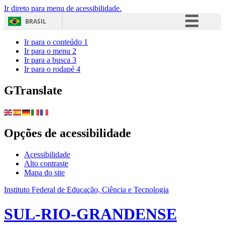
Ir direto para menu de acessibilidade.
BRASIL
Simplifique!
Ir para o conteúdo
1
Ir para o menu
2
Comunica BR
Ir para a busca
3
Ir para o rodapé
4
Participe
Acesso à informação
GTranslate
Legislação
Canais
Opções de acessibilidade
Acessibilidade
Alto contraste
Mapa do site
Instituto Federal de Educação, Ciência e Tecnologia
SUL-RIO-GRANDENSE