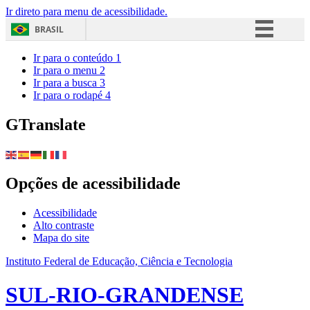
Ir direto para menu de acessibilidade.
BRASIL
Simplifique!
Ir para o conteúdo
1
Ir para o menu
2
Comunica BR
Ir para a busca
3
Ir para o rodapé
4
Participe
Acesso à informação
GTranslate
Legislação
Canais
Opções de acessibilidade
Acessibilidade
Alto contraste
Mapa do site
Instituto Federal de Educação, Ciência e Tecnologia
SUL-RIO-GRANDENSE