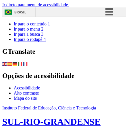
Ir direto para menu de acessibilidade.
BRASIL
Simplifique!
Ir para o conteúdo
1
Ir para o menu
2
Comunica BR
Ir para a busca
3
Ir para o rodapé
4
Participe
Acesso à informação
GTranslate
Legislação
Canais
Opções de acessibilidade
Acessibilidade
Alto contraste
Mapa do site
Instituto Federal de Educação, Ciência e Tecnologia
SUL-RIO-GRANDENSE