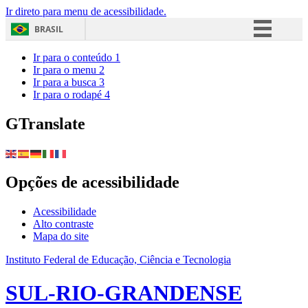
Ir direto para menu de acessibilidade.
BRASIL
Simplifique!
Ir para o conteúdo
1
Ir para o menu
2
Comunica BR
Ir para a busca
3
Ir para o rodapé
4
Participe
Acesso à informação
GTranslate
Legislação
Canais
Opções de acessibilidade
Acessibilidade
Alto contraste
Mapa do site
Instituto Federal de Educação, Ciência e Tecnologia
SUL-RIO-GRANDENSE