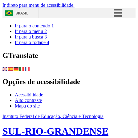
Ir direto para menu de acessibilidade.
BRASIL
Simplifique!
Ir para o conteúdo
1
Ir para o menu
2
Comunica BR
Ir para a busca
3
Ir para o rodapé
4
Participe
Acesso à informação
GTranslate
Legislação
Canais
Opções de acessibilidade
Acessibilidade
Alto contraste
Mapa do site
Instituto Federal de Educação, Ciência e Tecnologia
SUL-RIO-GRANDENSE