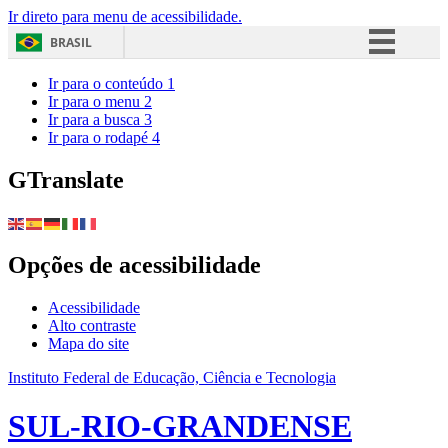
Ir direto para menu de acessibilidade.
BRASIL
Simplifique!
Ir para o conteúdo
1
Ir para o menu
2
Comunica BR
Ir para a busca
3
Ir para o rodapé
4
Participe
Acesso à informação
GTranslate
Legislação
Canais
Opções de acessibilidade
Acessibilidade
Alto contraste
Mapa do site
Instituto Federal de Educação, Ciência e Tecnologia
SUL-RIO-GRANDENSE