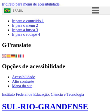
Ir direto para menu de acessibilidade.
BRASIL
Simplifique!
Ir para o conteúdo
1
Ir para o menu
2
Comunica BR
Ir para a busca
3
Ir para o rodapé
4
Participe
Acesso à informação
GTranslate
Legislação
Canais
Opções de acessibilidade
Acessibilidade
Alto contraste
Mapa do site
Instituto Federal de Educação, Ciência e Tecnologia
SUL-RIO-GRANDENSE