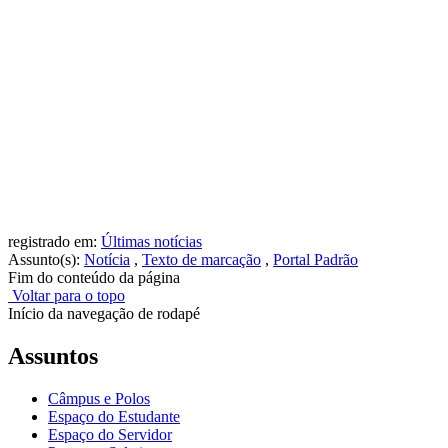
registrado em:
Últimas notícias
Assunto(s):
Notícia
,
Texto de marcação
,
Portal Padrão
Fim do conteúdo da página
Voltar para o topo
Início da navegação de rodapé
Assuntos
Câmpus e Polos
Espaço do Estudante
Espaço do Servidor