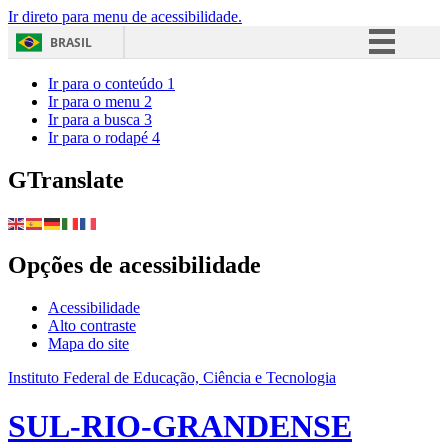
Ir direto para menu de acessibilidade.
BRASIL
Simplifique!
Ir para o conteúdo
1
Ir para o menu
2
Comunica BR
Ir para a busca
3
Ir para o rodapé
4
Participe
Acesso à informação
GTranslate
Legislação
Canais
Opções de acessibilidade
Acessibilidade
Alto contraste
Mapa do site
Instituto Federal de Educação, Ciência e Tecnologia
SUL-RIO-GRANDENSE