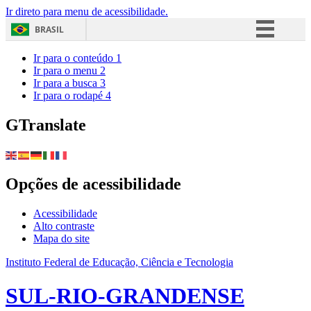
Ir direto para menu de acessibilidade.
BRASIL
Simplifique!
Ir para o conteúdo
1
Ir para o menu
2
Comunica BR
Ir para a busca
3
Ir para o rodapé
4
Participe
Acesso à informação
GTranslate
Legislação
Canais
Opções de acessibilidade
Acessibilidade
Alto contraste
Mapa do site
Instituto Federal de Educação, Ciência e Tecnologia
SUL-RIO-GRANDENSE