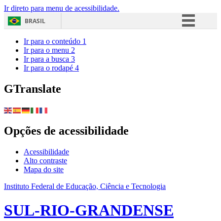
Ir direto para menu de acessibilidade.
BRASIL
Simplifique!
Ir para o conteúdo
1
Ir para o menu
2
Comunica BR
Ir para a busca
3
Ir para o rodapé
4
Participe
Acesso à informação
GTranslate
Legislação
Canais
Opções de acessibilidade
Acessibilidade
Alto contraste
Mapa do site
Instituto Federal de Educação, Ciência e Tecnologia
SUL-RIO-GRANDENSE