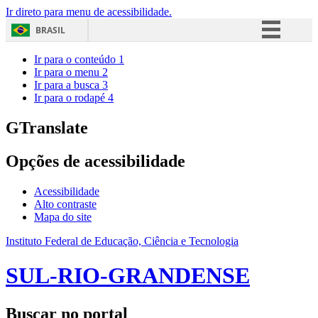
Ir direto para menu de acessibilidade.
BRASIL
Simplifique!
Ir para o conteúdo
1
Ir para o menu
2
Comunica BR
Ir para a busca
3
Ir para o rodapé
4
Participe
Acesso à informação
GTranslate
Legislação
Opções de acessibilidade
Canais
Acessibilidade
Alto contraste
Mapa do site
Instituto Federal de Educação, Ciência e Tecnologia
SUL-RIO-GRANDENSE
Buscar no portal