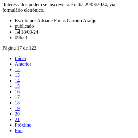
Interessados podem se inscrever até o dia 29/03/2024, via
formulário eletrônico.
Escrito por Adriane Farias Garrido Araújo
publicado
18/03/24
09h23
Página 17 de 122
Início
Anterior
12
13
14
15
16
17
18
19
20
21
Próximo
Fim