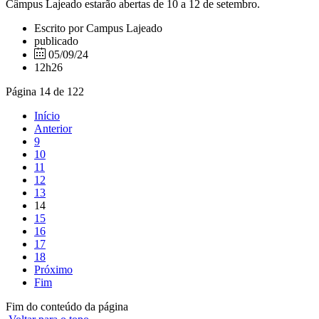
Câmpus Lajeado estarão abertas de 10 a 12 de setembro.
Escrito por Campus Lajeado
publicado
05/09/24
12h26
Página 14 de 122
Início
Anterior
9
10
11
12
13
14
15
16
17
18
Próximo
Fim
Fim do conteúdo da página