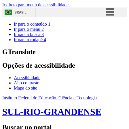
Ir direto para menu de acessibilidade.
BRASIL
Simplifique!
Ir para o conteúdo
1
Ir para o menu
2
Comunica BR
Ir para a busca
3
Ir para o rodapé
4
Participe
Acesso à informação
GTranslate
Legislação
Opções de acessibilidade
Canais
Acessibilidade
Alto contraste
Mapa do site
Instituto Federal de Educação, Ciência e Tecnologia
SUL-RIO-GRANDENSE
Buscar no portal