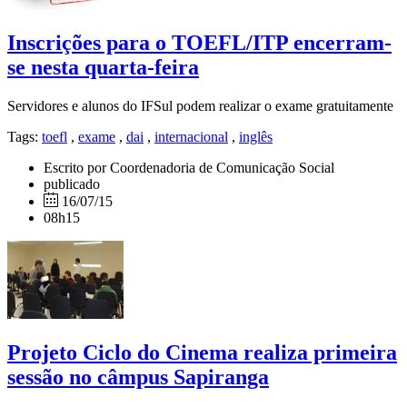
Inscrições para o TOEFL/ITP encerram-
se nesta quarta-feira
Servidores e alunos do IFSul podem realizar o exame gratuitamente
Tags:
toefl
,
exame
,
dai
,
internacional
,
inglês
Escrito por Coordenadoria de Comunicação Social
publicado
16/07/15
08h15
Projeto Ciclo do Cinema realiza primeira
sessão no câmpus Sapiranga