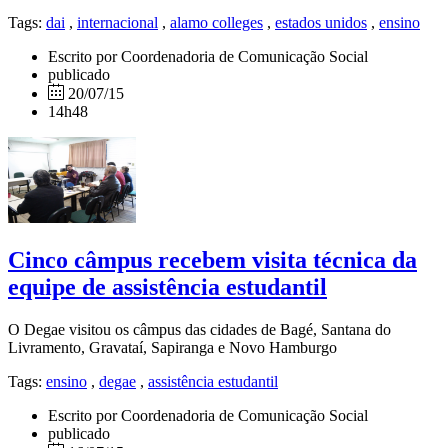
Tags:
dai
,
internacional
,
alamo colleges
,
estados unidos
,
ensino
Escrito por Coordenadoria de Comunicação Social
publicado
20/07/15
14h48
Cinco câmpus recebem visita técnica da
equipe de assistência estudantil
O Degae visitou os câmpus das cidades de Bagé, Santana do
Livramento, Gravataí, Sapiranga e Novo Hamburgo
Tags:
ensino
,
degae
,
assistência estudantil
Escrito por Coordenadoria de Comunicação Social
publicado