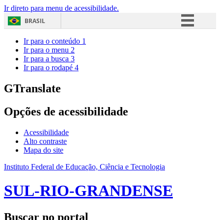
Ir direto para menu de acessibilidade.
BRASIL
Simplifique!
Ir para o conteúdo
1
Ir para o menu
2
Comunica BR
Ir para a busca
3
Ir para o rodapé
4
Participe
Acesso à informação
GTranslate
Legislação
Opções de acessibilidade
Canais
Acessibilidade
Alto contraste
Mapa do site
Instituto Federal de Educação, Ciência e Tecnologia
SUL-RIO-GRANDENSE
Buscar no portal