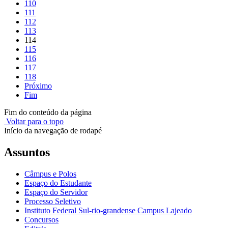
110
111
112
113
114
115
116
117
118
Próximo
Fim
Fim do conteúdo da página
Voltar para o topo
Início da navegação de rodapé
Assuntos
Câmpus e Polos
Espaço do Estudante
Espaço do Servidor
Processo Seletivo
Instituto Federal Sul-rio-grandense Campus Lajeado
Concursos