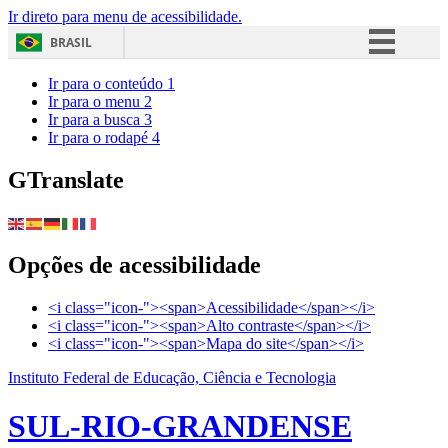
Ir direto para menu de acessibilidade.
BRASIL
Simplifique!
Ir para o conteúdo
1
Ir para o menu
2
Comunica BR
Ir para a busca
3
Ir para o rodapé
4
Participe
Acesso à informação
GTranslate
Legislação
Canais
Opções de acessibilidade
<i class="icon-"><span>Acessibilidade</span></i>
<i class="icon-"><span>Alto contraste</span></i>
<i class="icon-"><span>Mapa do site</span></i>
Instituto Federal de Educação, Ciência e Tecnologia
SUL-RIO-GRANDENSE