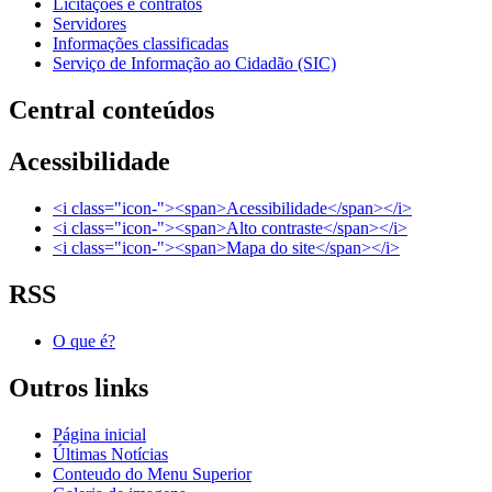
Licitações e contratos
Servidores
Informações classificadas
Serviço de Informação ao Cidadão (SIC)
Central conteúdos
Acessibilidade
<i class="icon-"><span>Acessibilidade</span></i>
<i class="icon-"><span>Alto contraste</span></i>
<i class="icon-"><span>Mapa do site</span></i>
RSS
O que é?
Outros links
Página inicial
Últimas Notícias
Conteudo do Menu Superior