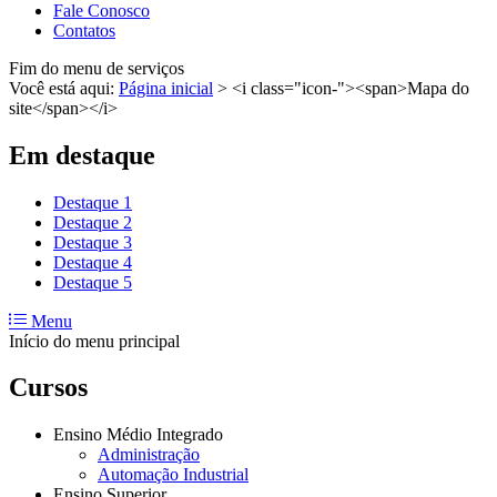
Fale Conosco
Contatos
Fim do menu de serviços
Você está aqui:
Página inicial
>
<i class="icon-"><span>Mapa do
site</span></i>
Em destaque
Destaque 1
Destaque 2
Destaque 3
Destaque 4
Destaque 5
Menu
Início do menu principal
Cursos
Ensino Médio Integrado
Administração
Automação Industrial
Ensino Superior