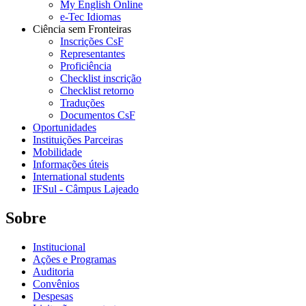
My English Online
e-Tec Idiomas
Ciência sem Fronteiras
Inscrições CsF
Representantes
Proficiência
Checklist inscrição
Checklist retorno
Traduções
Documentos CsF
Oportunidades
Instituições Parceiras
Mobilidade
Informações úteis
International students
IFSul - Câmpus Lajeado
Sobre
Institucional
Ações e Programas
Auditoria
Convênios
Despesas