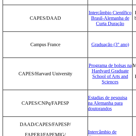
Intercâmbio Científico
CAPES/DAAD
Brasil-Alemanha de
Curta Duração
Campus France
Graduação (3° ano)
Programa de bolsas na
M
Hardvard Graduate
CAPES/Harvard University
School of Arts and
Sciences
Estadias de pesquisa
CAPES/CNPq/FAPESP
na Alemanha para
doutorandos
DAAD/CAPES/FAPESP/
Intercâmbio de
FAPERJ/FAPEMIG/