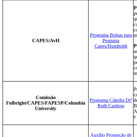
P
p
q
c
c
Programa Bolsas para
m
CAPES/AvH
Pesquisa
P
Capes/Humboldt
a
q
p
c
m
P
c
Comissão
Programa Cátedra Drª
d
Fulbright/CAPES/FAPESP/Columbia
Ruth Cardoso
B
University
A
e
Auxílio Promoção de