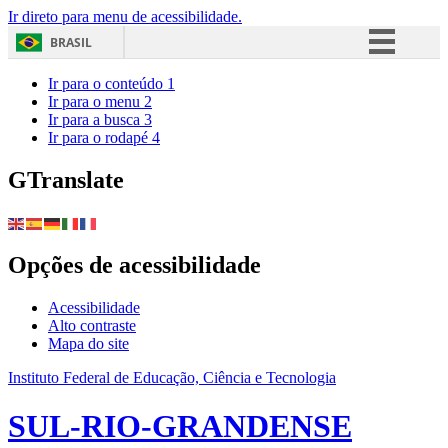
Ir direto para menu de acessibilidade.
BRASIL
Simplifique!
Ir para o conteúdo
1
Ir para o menu
2
Comunica BR
Ir para a busca
3
Ir para o rodapé
4
Participe
Acesso à informação
GTranslate
Legislação
Canais
Opções de acessibilidade
Acessibilidade
Alto contraste
Mapa do site
Instituto Federal de Educação, Ciência e Tecnologia
SUL-RIO-GRANDENSE