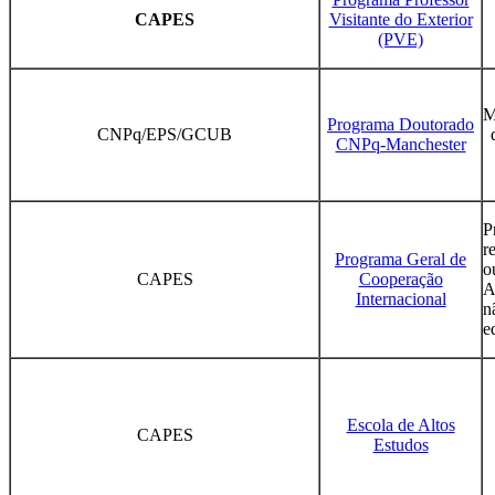
CAPES
Visitante do Exterior
(PVE)
M
Programa Doutorado
CNPq/EPS/GCUB
CNPq-Manchester
P
r
Programa Geral de
o
CAPES
Cooperação
A
Internacional
n
e
Escola de Altos
CAPES
Estudos