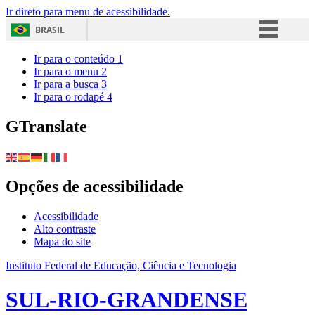
Ir direto para menu de acessibilidade.
BRASIL
Simplifique!
Ir para o conteúdo
1
Ir para o menu
2
Comunica BR
Ir para a busca
3
Ir para o rodapé
4
Participe
Acesso à informação
GTranslate
Legislação
Canais
Opções de acessibilidade
Acessibilidade
Alto contraste
Mapa do site
Instituto Federal de Educação, Ciência e Tecnologia
SUL-RIO-GRANDENSE