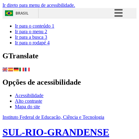
Ir direto para menu de acessibilidade.
BRASIL
Simplifique!
Ir para o conteúdo
1
Ir para o menu
2
Comunica BR
Ir para a busca
3
Ir para o rodapé
4
Participe
Acesso à informação
GTranslate
Legislação
Canais
Opções de acessibilidade
Acessibilidade
Alto contraste
Mapa do site
Instituto Federal de Educação, Ciência e Tecnologia
SUL-RIO-GRANDENSE