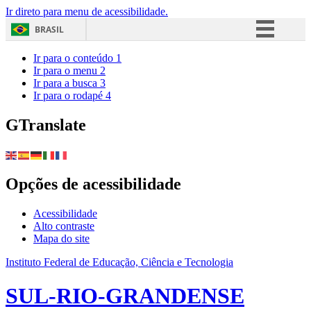
Ir direto para menu de acessibilidade.
BRASIL
Simplifique!
Ir para o conteúdo
1
Ir para o menu
2
Comunica BR
Ir para a busca
3
Ir para o rodapé
4
Participe
Acesso à informação
GTranslate
Legislação
Canais
Opções de acessibilidade
Acessibilidade
Alto contraste
Mapa do site
Instituto Federal de Educação, Ciência e Tecnologia
SUL-RIO-GRANDENSE