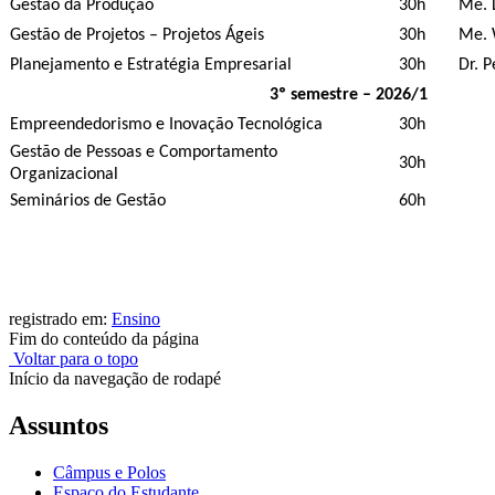
Gestão da Produção
30h
Me. 
Gestão de Projetos – Projetos Ágeis
30h
Me. 
Planejamento e Estratégia Empresarial
30h
Dr. P
3º semestre – 2026/1
Empreendedorismo e Inovação Tecnológica
30h
Gestão de Pessoas e Comportamento
30h
Organizacional
Seminários de Gestão
60h
registrado em:
Ensino
Fim do conteúdo da página
Voltar para o topo
Início da navegação de rodapé
Assuntos
Câmpus e Polos
Espaço do Estudante