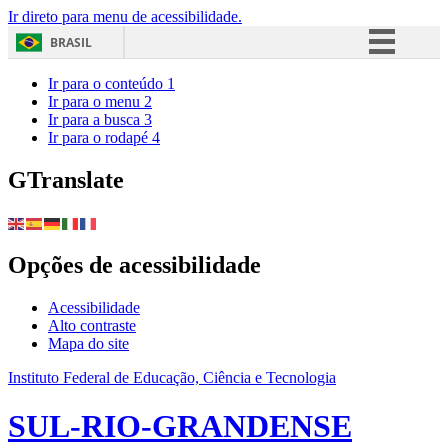
Ir direto para menu de acessibilidade.
BRASIL
Simplifique!
Ir para o conteúdo
1
Ir para o menu
2
Comunica BR
Ir para a busca
3
Ir para o rodapé
4
Participe
Acesso à informação
GTranslate
Legislação
Canais
Opções de acessibilidade
Acessibilidade
Alto contraste
Mapa do site
Instituto Federal de Educação, Ciência e Tecnologia
SUL-RIO-GRANDENSE