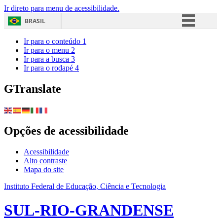
Ir direto para menu de acessibilidade.
BRASIL
Simplifique!
Ir para o conteúdo
1
Ir para o menu
2
Comunica BR
Ir para a busca
3
Ir para o rodapé
4
Participe
Acesso à informação
GTranslate
Legislação
Canais
Opções de acessibilidade
Acessibilidade
Alto contraste
Mapa do site
Instituto Federal de Educação, Ciência e Tecnologia
SUL-RIO-GRANDENSE