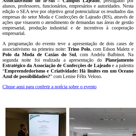
Associativismo do IFSul – Câmpus Lajeado
, prestigiado por
alunos, professores, funcionários, empresários e autoridades. Nesta
edição o SEA teve por objetivo geral potencializar os resultados das
empresas do setor Moda e Confecções de Lajeado (RS), através de
ações que visassem o atendimento de demandas nas áreas de gestão
empresarial, produção industrial e de incentivos à cooperação
empresarial.
A programação do evento teve a apresentação de dois cases de
associativismo na primeira noite:
Trino Polo
, com Edson Maletz e
Polo da Moda de Caxias do Sul
, com Andréa Balbinot. Na
segunda noite foi realizada a apresentação do
Planejamento
Estratégico da Associação de Confecções de Lajeado
e a palestra
“
Empreendedorismo e Criatividade: Há limites em um Oceano
Azul de possibilidades?
” com Lenise Félix Veloso.
Clique aqui para conferir a notícia sobre o evento