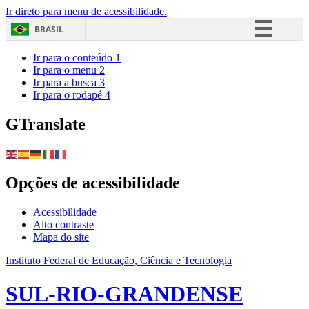
Ir direto para menu de acessibilidade.
BRASIL
Simplifique!
Ir para o conteúdo
1
Ir para o menu
2
Comunica BR
Ir para a busca
3
Ir para o rodapé
4
Participe
Acesso à informação
GTranslate
Legislação
Canais
Opções de acessibilidade
Acessibilidade
Alto contraste
Mapa do site
Instituto Federal de Educação, Ciência e Tecnologia
SUL-RIO-GRANDENSE