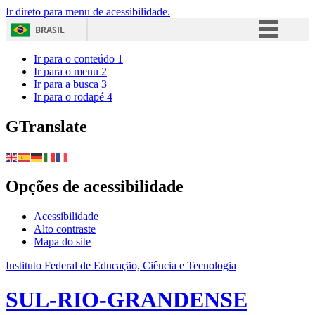
Ir direto para menu de acessibilidade.
BRASIL
Simplifique!
Ir para o conteúdo
1
Ir para o menu
2
Comunica BR
Ir para a busca
3
Ir para o rodapé
4
Participe
Acesso à informação
GTranslate
Legislação
Canais
Opções de acessibilidade
Acessibilidade
Alto contraste
Mapa do site
Instituto Federal de Educação, Ciência e Tecnologia
SUL-RIO-GRANDENSE