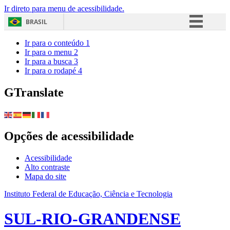
Ir direto para menu de acessibilidade.
BRASIL
Simplifique!
Ir para o conteúdo
1
Ir para o menu
2
Comunica BR
Ir para a busca
3
Ir para o rodapé
4
Participe
Acesso à informação
GTranslate
Legislação
Canais
Opções de acessibilidade
Acessibilidade
Alto contraste
Mapa do site
Instituto Federal de Educação, Ciência e Tecnologia
SUL-RIO-GRANDENSE