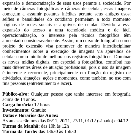
expansão e democratização de seus usos perante a sociedade. Por
meio de câmeras fotográficas e câmeras de celular, essas imagens
começam a assumir posturas inéditas perante seus antigos usos;
selfies e banalidades do cotidiano permeiam a todo momento
páginas de redes sociais e arquivos de celular. Devido a essa
expansão do acesso a uma tecnologia módica e de fácil
operacionalização, o interesse pela técnica fotográfica têm
aumentado consideravelmente. Assim, um curso de fotografia como
projeto de extensão visa promover de maneira interdisciplinar
conhecimentos sobre a execução de imagens via aparelhos de
celular com o intuito de melhorar os registros fotográficos. Dominar
as novas mídias digitais, em especial a fotográfica, contribui nas
mais diferentes áreas de atuação profissional, pois o uso da imagem
é inerente e recorrente, principalmente em função do registro de
atividades, situações, ações e momentos, como também, no uso com
fins pessoais (entretenimento e lazer).
Público-alvo:
Qualquer pessoa que tenha interesse em fotografia
acima de 14 anos.
Carga horária:
12 horas
Investimento:
Gratuito
Datas e Horários das Aulas:
As aulas serão nos dias 06/11, 20/11, 27/11, 01/12 (sábado) e 04/12.
Turma da Manhã:
das 10h às 12h
Turma da Tarde:
das 13h30 às 15h30