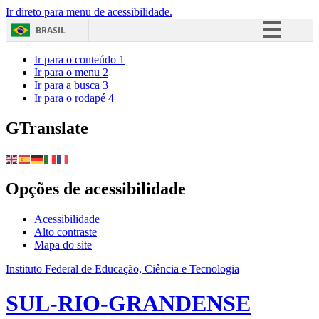
Ir direto para menu de acessibilidade.
BRASIL
Simplifique!
Ir para o conteúdo
1
Ir para o menu
2
Comunica BR
Ir para a busca
3
Ir para o rodapé
4
Participe
Acesso à informação
GTranslate
Legislação
Canais
Opções de acessibilidade
Acessibilidade
Alto contraste
Mapa do site
Instituto Federal de Educação, Ciência e Tecnologia
SUL-RIO-GRANDENSE