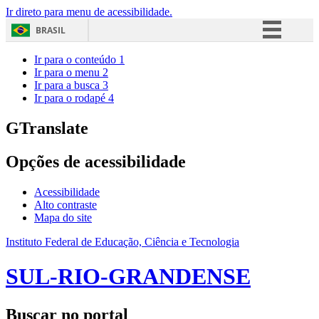
Ir direto para menu de acessibilidade.
BRASIL
Simplifique!
Ir para o conteúdo
1
Ir para o menu
2
Comunica BR
Ir para a busca
3
Ir para o rodapé
4
Participe
Acesso à informação
GTranslate
Legislação
Opções de acessibilidade
Canais
Acessibilidade
Alto contraste
Mapa do site
Instituto Federal de Educação, Ciência e Tecnologia
SUL-RIO-GRANDENSE
Buscar no portal