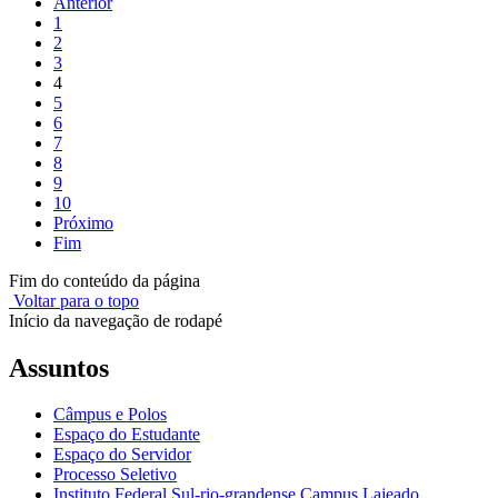
Anterior
1
2
3
4
5
6
7
8
9
10
Próximo
Fim
Fim do conteúdo da página
Voltar para o topo
Início da navegação de rodapé
Assuntos
Câmpus e Polos
Espaço do Estudante
Espaço do Servidor
Processo Seletivo
Instituto Federal Sul-rio-grandense Campus Lajeado