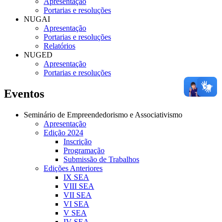
Apresentação
Portarias e resoluções
NUGAI
Apresentação
Portarias e resoluções
Relatórios
NUGED
Apresentação
Portarias e resoluções
Eventos
Seminário de Empreendedorismo e Associativismo
Apresentação
Edição 2024
Inscrição
Programação
Submissão de Trabalhos
Edições Anteriores
IX SEA
VIII SEA
VII SEA
VI SEA
V SEA
IV SEA