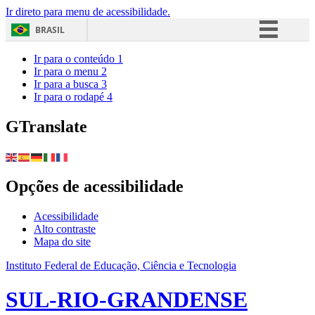
Ir direto para menu de acessibilidade.
BRASIL
Simplifique!
Ir para o conteúdo
1
Ir para o menu
2
Comunica BR
Ir para a busca
3
Ir para o rodapé
4
Participe
Acesso à informação
GTranslate
Legislação
Canais
Opções de acessibilidade
Acessibilidade
Alto contraste
Mapa do site
Instituto Federal de Educação, Ciência e Tecnologia
SUL-RIO-GRANDENSE