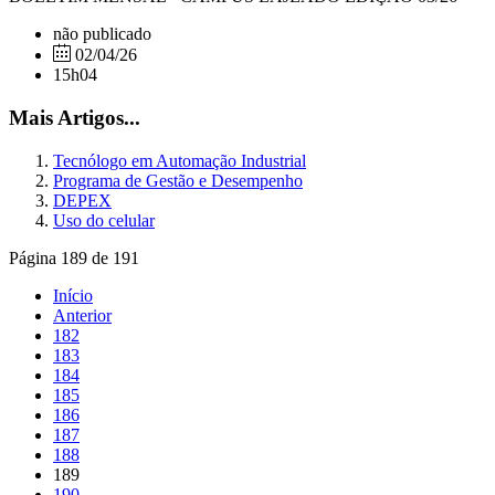
não publicado
02/04/26
15h04
Mais Artigos...
Tecnólogo em Automação Industrial
Programa de Gestão e Desempenho
DEPEX
Uso do celular
Página 189 de 191
Início
Anterior
182
183
184
185
186
187
188
189
190