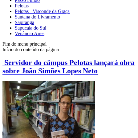
Passo Fundo
Pelotas
Pelotas - Visconde da Graça
Santana do Livramento
Sapiranga
Sapucaia do Sul
Venâncio Aires
Fim do menu principal
Início do conteúdo da página
Servidor do câmpus Pelotas lançará obra
sobre João Simões Lopes Neto