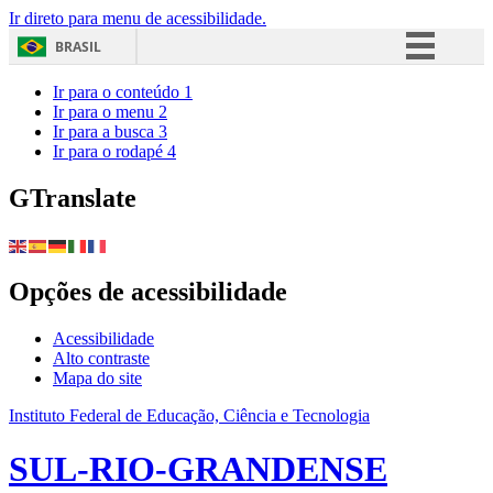
Ir direto para menu de acessibilidade.
BRASIL
Simplifique!
Ir para o conteúdo
1
Ir para o menu
2
Comunica BR
Ir para a busca
3
Ir para o rodapé
4
Participe
Acesso à informação
GTranslate
Legislação
Canais
Opções de acessibilidade
Acessibilidade
Alto contraste
Mapa do site
Instituto Federal de Educação, Ciência e Tecnologia
SUL-RIO-GRANDENSE