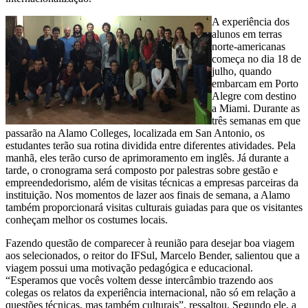
A experiência dos
alunos em terras
norte-americanas
começa no dia 18 de
julho, quando
embarcam em Porto
Alegre com destino
a Miami. Durante as
três semanas em que
passarão na Alamo Colleges, localizada em San Antonio, os
estudantes terão sua rotina dividida entre diferentes atividades. Pela
manhã, eles terão curso de aprimoramento em inglês. Já durante a
tarde, o cronograma será composto por palestras sobre gestão e
empreendedorismo, além de visitas técnicas a empresas parceiras da
instituição. Nos momentos de lazer aos finais de semana, a Alamo
também proporcionará visitas culturais guiadas para que os visitantes
conheçam melhor os costumes locais.
Fazendo questão de comparecer à reunião para desejar boa viagem
aos selecionados, o reitor do IFSul, Marcelo Bender, salientou que a
viagem possui uma motivação pedagógica e educacional.
“Esperamos que vocês voltem desse intercâmbio trazendo aos
colegas os relatos da experiência internacional, não só em relação a
questões técnicas, mas também culturais”, ressaltou. Segundo ele, a