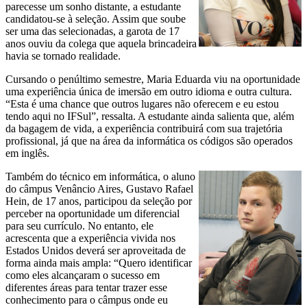
parecesse um sonho distante, a estudante
candidatou-se à seleção. Assim que soube
ser uma das selecionadas, a garota de 17
anos ouviu da colega que aquela brincadeira
havia se tornado realidade.
Cursando o penúltimo semestre, Maria Eduarda viu na oportunidade
uma experiência única de imersão em outro idioma e outra cultura.
“Esta é uma chance que outros lugares não oferecem e eu estou
tendo aqui no IFSul”, ressalta. A estudante ainda salienta que, além
da bagagem de vida, a experiência contribuirá com sua trajetória
profissional, já que na área da informática os códigos são operados
em inglês.
Também do técnico em informática, o aluno
do câmpus Venâncio Aires, Gustavo Rafael
Hein, de 17 anos, participou da seleção por
perceber na oportunidade um diferencial
para seu currículo. No entanto, ele
acrescenta que a experiência vivida nos
Estados Unidos deverá ser aproveitada de
forma ainda mais ampla: “Quero identificar
como eles alcançaram o sucesso em
diferentes áreas para tentar trazer esse
conhecimento para o câmpus onde eu