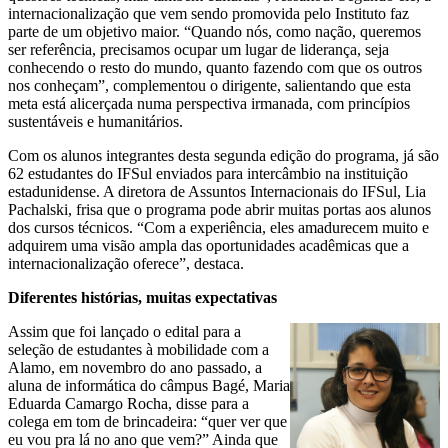
internacionalização que vem sendo promovida pelo Instituto faz
parte de um objetivo maior. “Quando nós, como nação, queremos
ser referência, precisamos ocupar um lugar de liderança, seja
conhecendo o resto do mundo, quanto fazendo com que os outros
nos conheçam”, complementou o dirigente, salientando que esta
meta está alicerçada numa perspectiva irmanada, com princípios
sustentáveis e humanitários.
Com os alunos integrantes desta segunda edição do programa, já são
62 estudantes do IFSul enviados para intercâmbio na instituição
estadunidense. A diretora de Assuntos Internacionais do IFSul, Lia
Pachalski, frisa que o programa pode abrir muitas portas aos alunos
dos cursos técnicos. “Com a experiência, eles amadurecem muito e
adquirem uma visão ampla das oportunidades acadêmicas que a
internacionalização oferece”, destaca.
Diferentes histórias, muitas expectativas
Assim que foi lançado o edital para a
seleção de estudantes à mobilidade com a
Alamo, em novembro do ano passado, a
aluna de informática do câmpus Bagé, Maria
Eduarda Camargo Rocha, disse para a
colega em tom de brincadeira: “quer ver que
eu vou pra lá no ano que vem?” Ainda que