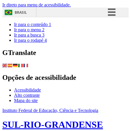
Ir direto para menu de acessibilidade.
BRASIL
Simplifique!
Ir para o conteúdo
1
Ir para o menu
2
Comunica BR
Ir para a busca
3
Ir para o rodapé
4
Participe
Acesso à informação
GTranslate
Legislação
Canais
Opções de acessibilidade
Acessibilidade
Alto contraste
Mapa do site
Instituto Federal de Educação, Ciência e Tecnologia
SUL-RIO-GRANDENSE