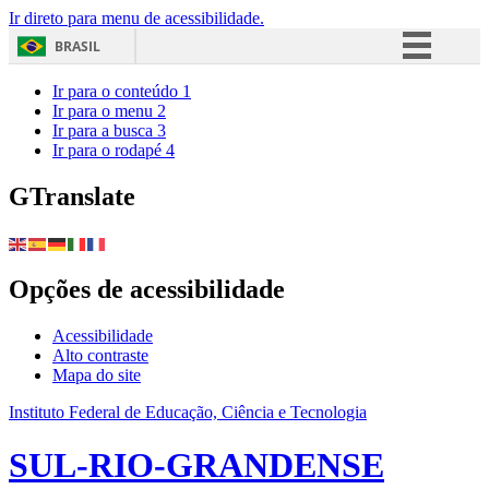
Ir direto para menu de acessibilidade.
BRASIL
Simplifique!
Ir para o conteúdo
1
Ir para o menu
2
Comunica BR
Ir para a busca
3
Ir para o rodapé
4
Participe
Acesso à informação
GTranslate
Legislação
Canais
Opções de acessibilidade
Acessibilidade
Alto contraste
Mapa do site
Instituto Federal de Educação, Ciência e Tecnologia
SUL-RIO-GRANDENSE