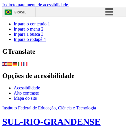
Ir direto para menu de acessibilidade.
BRASIL
Simplifique!
Ir para o conteúdo
1
Ir para o menu
2
Comunica BR
Ir para a busca
3
Ir para o rodapé
4
Participe
Acesso à informação
GTranslate
Legislação
Canais
Opções de acessibilidade
Acessibilidade
Alto contraste
Mapa do site
Instituto Federal de Educação, Ciência e Tecnologia
SUL-RIO-GRANDENSE