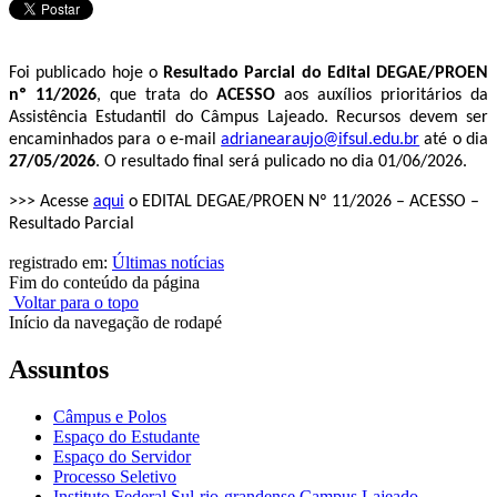
Foi publicado hoje o
Resultado Parcial do Edital DEGAE/PROEN
nº
11/2026
, que trata do
ACESSO
aos auxílios prioritários da
Assistência Estudantil do Câmpus Lajeado. Recursos devem ser
encaminhados para o e-mail
adrianearaujo@ifsul.edu.br
até o dia
27/05/2026
. O resultado final será pulicado no dia 01/06/2026.
>>> Acesse
aqui
o EDITAL DEGAE/PROEN Nº 11/2026 – ACESSO –
Resultado Parcial
registrado em:
Últimas notícias
Fim do conteúdo da página
Voltar para o topo
Início da navegação de rodapé
Assuntos
Câmpus e Polos
Espaço do Estudante
Espaço do Servidor
Processo Seletivo
Instituto Federal Sul-rio-grandense Campus Lajeado