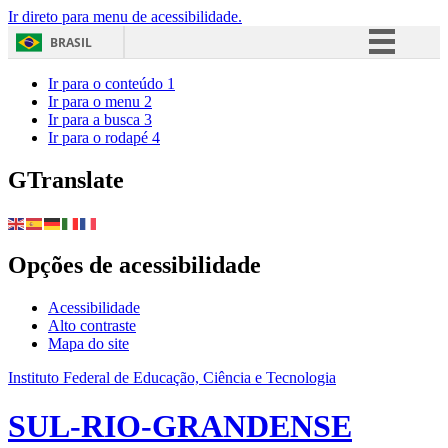
Ir direto para menu de acessibilidade.
BRASIL
Simplifique!
Ir para o conteúdo
1
Ir para o menu
2
Comunica BR
Ir para a busca
3
Ir para o rodapé
4
Participe
Acesso à informação
GTranslate
Legislação
Canais
Opções de acessibilidade
Acessibilidade
Alto contraste
Mapa do site
Instituto Federal de Educação, Ciência e Tecnologia
SUL-RIO-GRANDENSE