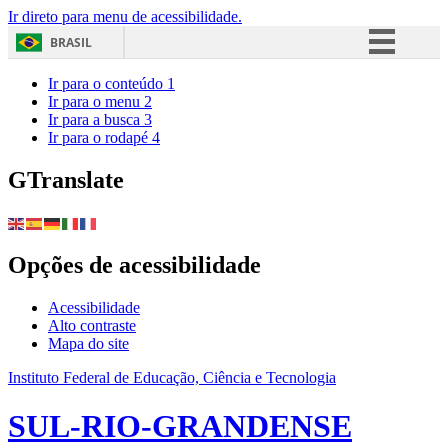
Ir direto para menu de acessibilidade.
BRASIL
Simplifique!
Ir para o conteúdo
1
Ir para o menu
2
Comunica BR
Ir para a busca
3
Ir para o rodapé
4
Participe
Acesso à informação
GTranslate
Legislação
Canais
Opções de acessibilidade
Acessibilidade
Alto contraste
Mapa do site
Instituto Federal de Educação, Ciência e Tecnologia
SUL-RIO-GRANDENSE