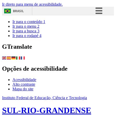
Ir direto para menu de acessibilidade.
BRASIL
Simplifique!
Ir para o conteúdo
1
Ir para o menu
2
Comunica BR
Ir para a busca
3
Ir para o rodapé
4
Participe
Acesso à informação
GTranslate
Legislação
Canais
Opções de acessibilidade
Acessibilidade
Alto contraste
Mapa do site
Instituto Federal de Educação, Ciência e Tecnologia
SUL-RIO-GRANDENSE