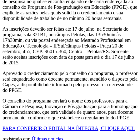
de pesquisa no qual se encontra engajado e de carta endereçada ao
conselho do Programa de Pós-graduação em Educação (PPGE), que
explicite as razões pelas quais solicita o credenciamento e sua
disponibilidade de trabalho de no mínimo 20 horas semanais.
As inscrições deverão ser feitas até 17 de julho, na Secretaria do
programa, sala 321B1, no câmpus Pelotas, das 13h30min às
17h30min, ou via postal endereçada ao Mestrado Profissional em
Educação e Tecnologia – IFSul/câmpus Pelotas - Praça 20 de
setembro, 455, CEP: 96015-360, Centro – Pelotas/RS. Somente
serão aceitas inscrições com data de postagem até o dia 17 de julho
de 2015.
Aprovado o credenciamento pelo conselho do programa, o professor
será enquadrado como docente permanente, atendido o disposto pela
Capes, a disponibilidade informada pelo professor e a necessidade
do PPGE.
O conselho do programa enviará o nome dos professores para a
Câmara de Pesquisa, Inovação e Pós-graduação para a homologação
do credenciamento, que terá validade de quatro anos, para docente
permanente, conforme o que estabelece o regulamento do PPGE.
PARA CONFERIR O EDITAL NA ÍNTEGRA, CLIQUE AQUI.
registrado em:
Últimas notícias