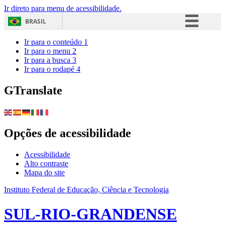
Ir direto para menu de acessibilidade.
BRASIL
Simplifique!
Ir para o conteúdo
1
Ir para o menu
2
Comunica BR
Ir para a busca
3
Ir para o rodapé
4
Participe
Acesso à informação
GTranslate
Legislação
Canais
Opções de acessibilidade
Acessibilidade
Alto contraste
Mapa do site
Instituto Federal de Educação, Ciência e Tecnologia
SUL-RIO-GRANDENSE