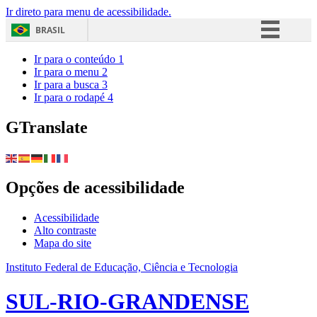
Ir direto para menu de acessibilidade.
BRASIL
Simplifique!
Ir para o conteúdo
1
Ir para o menu
2
Comunica BR
Ir para a busca
3
Ir para o rodapé
4
Participe
Acesso à informação
GTranslate
Legislação
Canais
Opções de acessibilidade
Acessibilidade
Alto contraste
Mapa do site
Instituto Federal de Educação, Ciência e Tecnologia
SUL-RIO-GRANDENSE