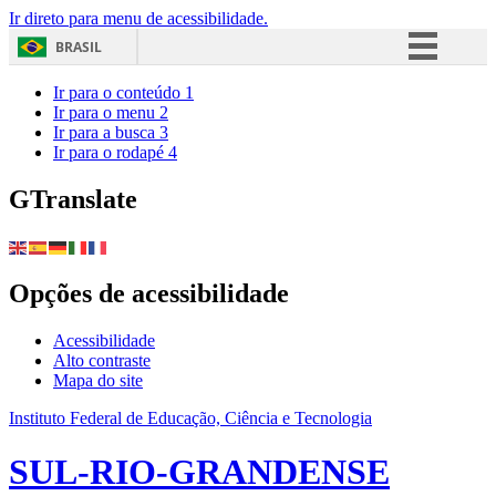
Ir direto para menu de acessibilidade.
BRASIL
Simplifique!
Ir para o conteúdo
1
Ir para o menu
2
Comunica BR
Ir para a busca
3
Ir para o rodapé
4
Participe
Acesso à informação
GTranslate
Legislação
Canais
Opções de acessibilidade
Acessibilidade
Alto contraste
Mapa do site
Instituto Federal de Educação, Ciência e Tecnologia
SUL-RIO-GRANDENSE