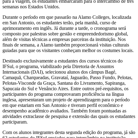
para a viagem, os estudantes embarcaram para o intercâmbio de três
semanas nos Estados Unidos.
Durante o período em que passarão na Alamo Colleges, localizada
em San Antonio, os estudantes terão, pela manhã, curso de
aprimoramento em inglês. Já durante a tarde, o cronograma será
composto por palestras sobre gestão e empreendedorismo global,
além de visitas técnicas a empresas parceiras da instituição. Nos
finais de semana, a Alamo também proporcionará visitas culturais
guiadas para que os visitantes conheçam melhor os costumes locais.
Destinado exclusivamente a estudantes dos cursos técnicos do
IFSul, o programa, viabilizado pela Diretoria de Assuntos
Internacionais (DAI), selecionou alunos dos câmpus Bagé,
Camaquã, Charqueadas, Gravataí, Jaguarão, Passo Fundo, Pelotas,
Pelotas-Visconde da Graça, Santana do Livramento, Sapiranga,
Sapucaia do Sul e Venâncio Aires. Entre outros pré-requisitos, os
participantes do programa comprovaram proficiência na língua
inglesa, apresentaram um projeto de aprendizagem para o período
em que estariam em San Antonio e tiveram perfil econômico e
desempenho acadêmico avaliados. Também foram pontuadas as
atividades extraclasse de pesquisa e extensão das quais os estudantes
participaram.
Com os alunos integrantes desta segunda edição do programa, já são
62 estudantes do IFSul enviados para intercâmbio na instituição