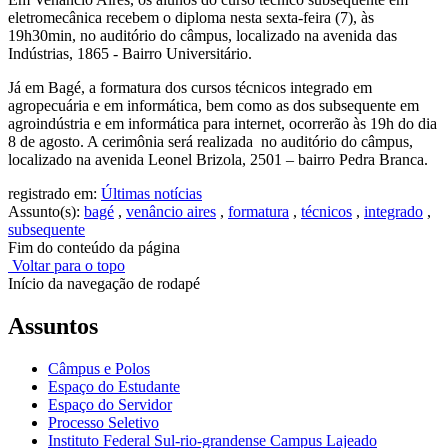
eletromecânica recebem o diploma nesta sexta-feira (7), às
19h30min, no auditório do câmpus, localizado na avenida das
Indústrias, 1865 - Bairro Universitário.
Já em Bagé, a formatura dos cursos técnicos integrado em
agropecuária e em informática, bem como as dos subsequente em
agroindústria e em informática para internet, ocorrerão às 19h do dia
8 de agosto. A cerimônia será realizada no auditório do câmpus,
localizado na avenida Leonel Brizola, 2501 – bairro Pedra Branca.
registrado em:
Últimas notícias
Assunto(s):
bagé
,
venâncio aires
,
formatura
,
técnicos
,
integrado
,
subsequente
Fim do conteúdo da página
Voltar para o topo
Início da navegação de rodapé
Assuntos
Câmpus e Polos
Espaço do Estudante
Espaço do Servidor
Processo Seletivo
Instituto Federal Sul-rio-grandense Campus Lajeado