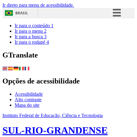
Ir direto para menu de acessibilidade.
BRASIL
Simplifique!
Ir para o conteúdo
1
Ir para o menu
2
Comunica BR
Ir para a busca
3
Ir para o rodapé
4
Participe
Acesso à informação
GTranslate
Legislação
Canais
Opções de acessibilidade
Acessibilidade
Alto contraste
Mapa do site
Instituto Federal de Educação, Ciência e Tecnologia
SUL-RIO-GRANDENSE