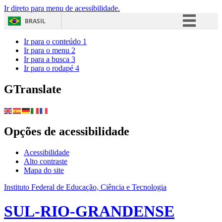
Ir direto para menu de acessibilidade.
BRASIL
Simplifique!
Ir para o conteúdo
1
Ir para o menu
2
Comunica BR
Ir para a busca
3
Ir para o rodapé
4
Participe
Acesso à informação
GTranslate
Legislação
Canais
Opções de acessibilidade
Acessibilidade
Alto contraste
Mapa do site
Instituto Federal de Educação, Ciência e Tecnologia
SUL-RIO-GRANDENSE