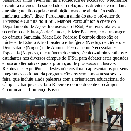
brasileiros ainda vivem em uma sociedade de exclusão. “Precisamos
discutir a carência da sociedade em relação aos direitos de cidadania
que são garantidos pela constituição, mas que ainda não estão
implementados”, disse. Participaram ainda do ato o pró-reitor de
Extensão e Cultura do IFSul, Manoel Porto Júnior, a chefe do
Departamento de Ações Inclusivas do IFSul, Andréia Colares, o
secretário de Educação de Canoas, Elizier Pacheco, e o diretor-geral
do câmpus Sapucaia, Mack Léo Pedroso.Exemplo disso são os
núcleos de Estudo Afro-brasileiro e Indígena (Neabi), de Gênero e
Diversidade (Nuged) e de Apoio a Pessoas com Necessidades
Especiais (Napnes), que reúnem docentes, técnico-administrativos e
estudantes nos diversos câmpus do IFSul para debater estas questões
e buscar alternativas para a promoção de processos inclusivos.
Relatos das experiências destes núcleos foram apresentados por seus
integrantes ao longo da programação dos seminários nesta sexta-
feira, que incluiu ainda palestras com a orientadora educacional do
câmpus Charqueadas, Iara Ribeiro e com o docente do câmpus
Charqueadas, Lourenço Basso.