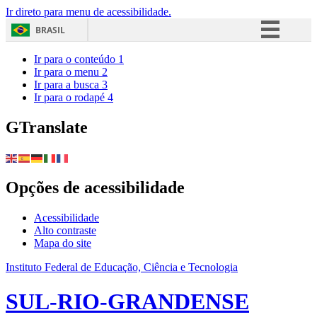
Ir direto para menu de acessibilidade.
BRASIL
Simplifique!
Ir para o conteúdo
1
Ir para o menu
2
Comunica BR
Ir para a busca
3
Ir para o rodapé
4
Participe
Acesso à informação
GTranslate
Legislação
Canais
Opções de acessibilidade
Acessibilidade
Alto contraste
Mapa do site
Instituto Federal de Educação, Ciência e Tecnologia
SUL-RIO-GRANDENSE