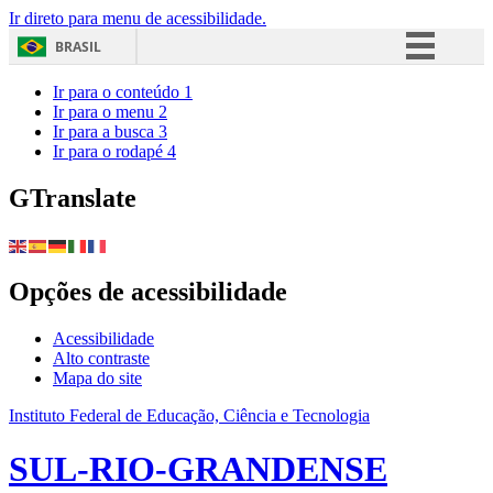
Ir direto para menu de acessibilidade.
BRASIL
Simplifique!
Ir para o conteúdo
1
Ir para o menu
2
Comunica BR
Ir para a busca
3
Ir para o rodapé
4
Participe
Acesso à informação
GTranslate
Legislação
Canais
Opções de acessibilidade
Acessibilidade
Alto contraste
Mapa do site
Instituto Federal de Educação, Ciência e Tecnologia
SUL-RIO-GRANDENSE