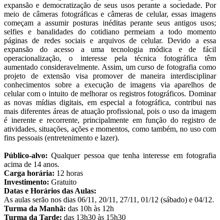
expansão e democratização de seus usos perante a sociedade. Por
meio de câmeras fotográficas e câmeras de celular, essas imagens
começam a assumir posturas inéditas perante seus antigos usos;
selfies e banalidades do cotidiano permeiam a todo momento
páginas de redes sociais e arquivos de celular. Devido a essa
expansão do acesso a uma tecnologia módica e de fácil
operacionalização, o interesse pela técnica fotográfica têm
aumentado consideravelmente. Assim, um curso de fotografia como
projeto de extensão visa promover de maneira interdisciplinar
conhecimentos sobre a execução de imagens via aparelhos de
celular com o intuito de melhorar os registros fotográficos. Dominar
as novas mídias digitais, em especial a fotográfica, contribui nas
mais diferentes áreas de atuação profissional, pois o uso da imagem
é inerente e recorrente, principalmente em função do registro de
atividades, situações, ações e momentos, como também, no uso com
fins pessoais (entretenimento e lazer).
Público-alvo:
Qualquer pessoa que tenha interesse em fotografia
acima de 14 anos.
Carga horária:
12 horas
Investimento:
Gratuito
Datas e Horários das Aulas:
As aulas serão nos dias 06/11, 20/11, 27/11, 01/12 (sábado) e 04/12.
Turma da Manhã:
das 10h às 12h
Turma da Tarde:
das 13h30 às 15h30