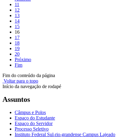
11
12
13
14
15
16
17
18
19
20
Próximo
Fim
Fim do conteúdo da página
Voltar para o topo
Início da navegação de rodapé
Assuntos
Câmpus e Polos
Espaço do Estudante
Espaço do Servidor
Processo Seletivo
Instituto Federal Sul-rio-grandense Campus Lajeado