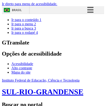
Ir direto para menu de acessibilidade.
BRASIL
Simplifique!
Ir para o conteúdo
1
Ir para o menu
2
Comunica BR
Ir para a busca
3
Ir para o rodapé
4
Participe
Acesso à informação
GTranslate
Legislação
Opções de acessibilidade
Canais
Acessibilidade
Alto contraste
Mapa do site
Instituto Federal de Educação, Ciência e Tecnologia
SUL-RIO-GRANDENSE
Buscar no portal