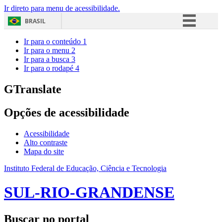
Ir direto para menu de acessibilidade.
BRASIL
Simplifique!
Ir para o conteúdo
1
Ir para o menu
2
Comunica BR
Ir para a busca
3
Ir para o rodapé
4
Participe
Acesso à informação
GTranslate
Legislação
Opções de acessibilidade
Canais
Acessibilidade
Alto contraste
Mapa do site
Instituto Federal de Educação, Ciência e Tecnologia
SUL-RIO-GRANDENSE
Buscar no portal