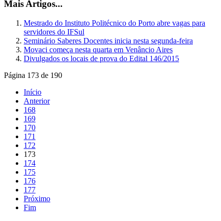
Mais Artigos...
Mestrado do Instituto Politécnico do Porto abre vagas para
servidores do IFSul
Seminário Saberes Docentes inicia nesta segunda-feira
Movaci começa nesta quarta em Venâncio Aires
Divulgados os locais de prova do Edital 146/2015
Página 173 de 190
Início
Anterior
168
169
170
171
172
173
174
175
176
177
Próximo
Fim