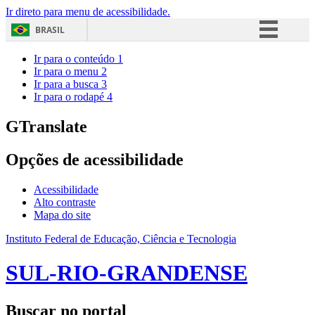
Ir direto para menu de acessibilidade.
BRASIL
Simplifique!
Ir para o conteúdo
1
Ir para o menu
2
Comunica BR
Ir para a busca
3
Ir para o rodapé
4
Participe
Acesso à informação
GTranslate
Legislação
Opções de acessibilidade
Canais
Acessibilidade
Alto contraste
Mapa do site
Instituto Federal de Educação, Ciência e Tecnologia
SUL-RIO-GRANDENSE
Buscar no portal