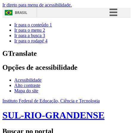
Ir direto para menu de acessibilidade.
BRASIL
Simplifique!
Ir para o conteúdo
1
Ir para o menu
2
Comunica BR
Ir para a busca
3
Ir para o rodapé
4
Participe
Acesso à informação
GTranslate
Legislação
Opções de acessibilidade
Canais
Acessibilidade
Alto contraste
Mapa do site
Instituto Federal de Educação, Ciência e Tecnologia
SUL-RIO-GRANDENSE
Buscar no portal