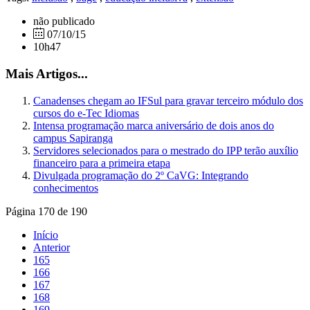
não publicado
07/10/15
10h47
Mais Artigos...
Canadenses chegam ao IFSul para gravar terceiro módulo dos
cursos do e-Tec Idiomas
Intensa programação marca aniversário de dois anos do
campus Sapiranga
Servidores selecionados para o mestrado do IPP terão auxílio
financeiro para a primeira etapa
Divulgada programação do 2º CaVG: Integrando
conhecimentos
Página 170 de 190
Início
Anterior
165
166
167
168
169