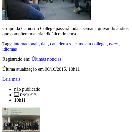
Grupo da Camosun College passará toda a semana gravando áudios
que compõem material didático do curso
Tags:
internacional
,
dai
,
canadenses
,
camosun college
,
e-tec
,
idiomas
Registrado em:
Últimas notícias
Última atualização em 06/10/2015, 10h11
Leia mais
não publicado
06/10/15
10h11