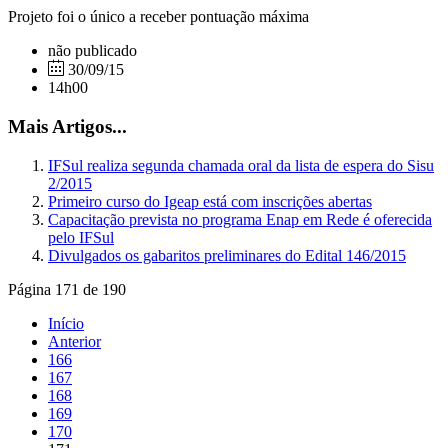
Projeto foi o único a receber pontuação máxima
não publicado
30/09/15
14h00
Mais Artigos...
IFSul realiza segunda chamada oral da lista de espera do Sisu
2/2015
Primeiro curso do Igeap está com inscrições abertas
Capacitação prevista no programa Enap em Rede é oferecida
pelo IFSul
Divulgados os gabaritos preliminares do Edital 146/2015
Página 171 de 190
Início
Anterior
166
167
168
169
170