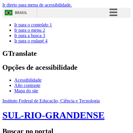
Ir direto para menu de acessibilidade.
BRASIL
Simplifique!
Ir para o conteúdo
1
Ir para o menu
2
Comunica BR
Ir para a busca
3
Ir para o rodapé
4
Participe
Acesso à informação
GTranslate
Legislação
Opções de acessibilidade
Canais
Acessibilidade
Alto contraste
Mapa do site
Instituto Federal de Educação, Ciência e Tecnologia
SUL-RIO-GRANDENSE
Buscar no portal