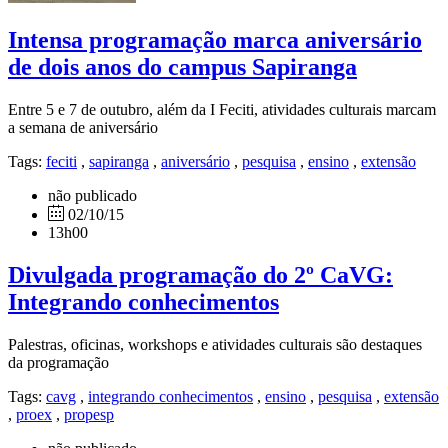
Intensa programação marca aniversário
de dois anos do campus Sapiranga
Entre 5 e 7 de outubro, além da I Feciti, atividades culturais marcam
a semana de aniversário
Tags:
feciti
,
sapiranga
,
aniversário
,
pesquisa
,
ensino
,
extensão
não publicado
02/10/15
13h00
Divulgada programação do 2º CaVG:
Integrando conhecimentos
Palestras, oficinas, workshops e atividades culturais são destaques
da programação
Tags:
cavg
,
integrando conhecimentos
,
ensino
,
pesquisa
,
extensão
,
proex
,
propesp